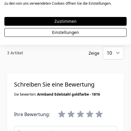
Einzigartig!
zu den von uns verwendeten Cookies öffnen Sie die Einstellungen.
26. Juli 2019
Bewertung von
Valentin
26.07.19
Elegant und einzigartig. Vielen Dank für den
Zustimmen
tollen Kundenservice. Die Gravur Top!
Einstellungen
3 Artikel
Zeige
Schreiben Sie eine Bewertung
Sie bewerten:
Armband Edelstahl goldfarbe - 1816
Ihre Bewertung:
Benutzername