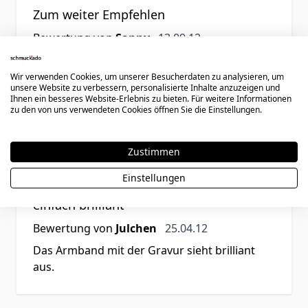
Zum weiter Empfehlen
13. September 2012
Bewertung von
Sanny
13.09.12
Ich war mit dem Artikel sehr zufrieden,
<br>genauso wie ich es haben wollte!<br>Die
Wir verwenden Cookies, um unserer Besucherdaten zu analysieren, um
unsere Website zu verbessern, personalisierte Inhalte anzuzeigen und
Bestellung ging einfach und die Gravur ist toll
Ihnen ein besseres Website-Erlebnis zu bieten. Für weitere Informationen
geworden.<br>Mit der Lieferung war ich auch
zu den von uns verwendeten Cookies öffnen Sie die Einstellungen.
sehr zufrieden,<br>dass Packerl war im nu da.
<br>Kann ich nur weiter Empfehlen!!<br>
Zustimmen
Einstellungen
Rating
einfach brilliant
25. April 2012
Bewertung von
Julchen
25.04.12
Das Armband mit der Gravur sieht brilliant
aus.