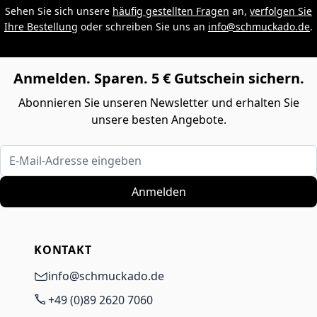
Sehen Sie sich unsere
häufig gestellten Fragen
an,
verfolgen Sie
Ihre Bestellung
oder schreiben Sie uns an
info@schmuckado.de
.
Anmelden. Sparen. 5 € Gutschein sichern.
Abonnieren Sie unseren Newsletter und erhalten Sie
unsere besten Angebote.
E-Mail-Adresse eingeben
Anmelden
KONTAKT
info@schmuckado.de
+49 (0)89 2620 7060