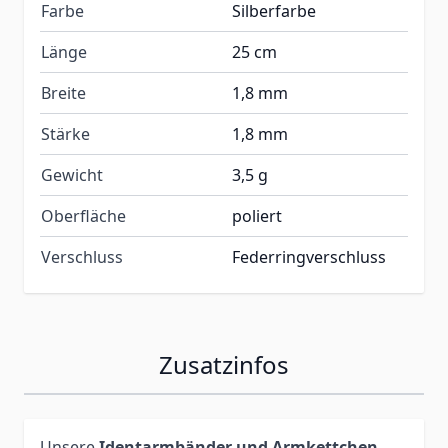
Farbe
Silberfarbe
Länge
25 cm
Breite
1,8 mm
Stärke
1,8 mm
Gewicht
3,5 g
Oberfläche
poliert
Verschluss
Federringverschluss
Zusatzinfos
Unsere
Identarmbänder und Armkettchen