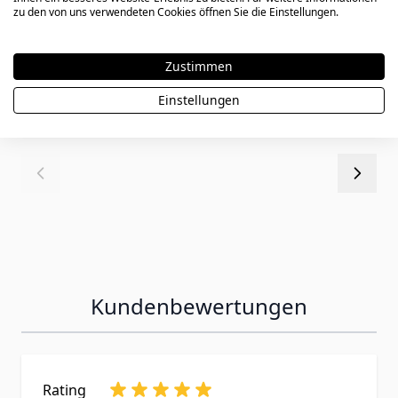
Armband Silber Herz mit Gravur - 0694
zu den von uns verwendeten Cookies öffnen Sie die Einstellungen.
Zustimmen
Ab
44,90 €
Einstellungen
Kundenbewertungen
Rating