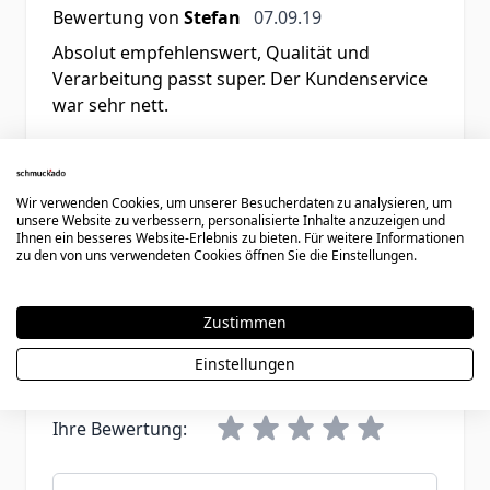
7. September 2019
Bewertung von
Stefan
07.09.19
Absolut empfehlenswert, Qualität und
Verarbeitung passt super. Der Kundenservice
war sehr nett.
1 Artikel
Zeige
Wir verwenden Cookies, um unserer Besucherdaten zu analysieren, um
unsere Website zu verbessern, personalisierte Inhalte anzuzeigen und
Ihnen ein besseres Website-Erlebnis zu bieten. Für weitere Informationen
zu den von uns verwendeten Cookies öffnen Sie die Einstellungen.
Schreiben Sie eine Bewertung
Zustimmen
Sie bewerten:
Armband Edelstahl mit Gravurplatte - 1779
Einstellungen
Ihre Bewertung:
Benutzername