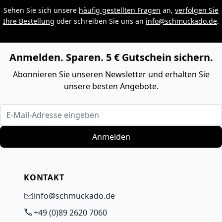
Sehen Sie sich unsere
häufig gestellten Fragen
an,
verfolgen Sie
Ihre Bestellung
oder schreiben Sie uns an
info@schmuckado.de
.
Anmelden. Sparen. 5 € Gutschein sichern.
Abonnieren Sie unseren Newsletter und erhalten Sie
unsere besten Angebote.
E-Mail-Adresse eingeben
Anmelden
KONTAKT
info@schmuckado.de
+49 (0)89 2620 7060