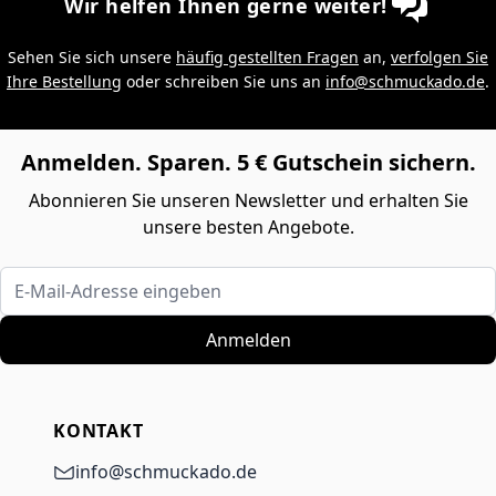
Wir helfen Ihnen gerne weiter!
Sehen Sie sich unsere
häufig gestellten Fragen
an,
verfolgen Sie
Ihre Bestellung
oder schreiben Sie uns an
info@schmuckado.de
.
Anmelden. Sparen. 5 € Gutschein sichern.
Abonnieren Sie unseren Newsletter und erhalten Sie
unsere besten Angebote.
E-Mail-Adresse eingeben
Anmelden
KONTAKT
info@schmuckado.de