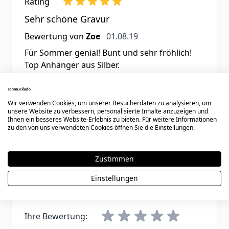
Rating
Sehr schöne Gravur
1. August 2019
Bewertung von
Zoe
01.08.19
Für Sommer genial! Bunt und sehr fröhlich!
Top Anhänger aus Silber.
Wir verwenden Cookies, um unserer Besucherdaten zu analysieren, um
1 Artikel
Zeige
unsere Website zu verbessern, personalisierte Inhalte anzuzeigen und
Ihnen ein besseres Website-Erlebnis zu bieten. Für weitere Informationen
zu den von uns verwendeten Cookies öffnen Sie die Einstellungen.
Zustimmen
Schreiben Sie eine Bewertung
Einstellungen
Sie bewerten:
Armband Glas mit Silberanhänger - 1558
Ihre Bewertung: