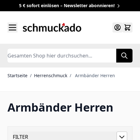
5 € sofort einlösen – Newsletter abonnieren!
Zum Inhalt springen
Search
Startseite
/
Herrenschmuck
/
Armbänder Herren
Armbänder Herren
FILTER