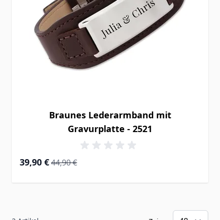
Braunes Lederarmband mit
Gravurplatte - 2521
Special Price
Regular Price
39,90 €
44,90 €