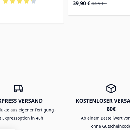
Special Price
Regular Price
39,90 €
44,90 €
XPRESS VERSAND
KOSTENLOSER VERS
80€
dukte aus eigener Fertigung -
t Expressoption in 48h
Ab einem Bestellwert von
ohne Gutscheincod