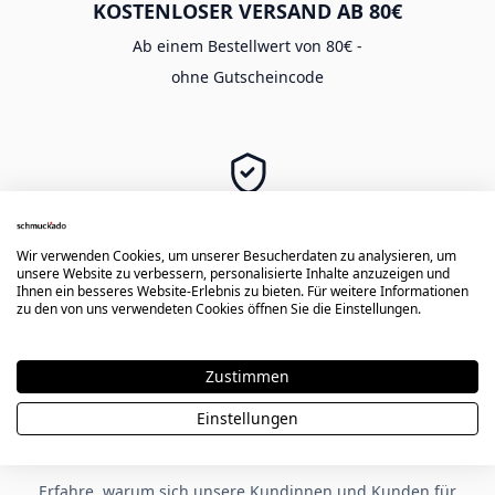
KOSTENLOSER VERSAND AB 80€
Ab einem Bestellwert von 80€ -
ohne Gutscheincode
SICHER EINKAUFEN
Langlebige Gravur -
Wir verwenden Cookies, um unserer Besucherdaten zu analysieren, um
unsere Website zu verbessern, personalisierte Inhalte anzuzeigen und
sichere Zahlung & Käuferschutz
Ihnen ein besseres Website-Erlebnis zu bieten. Für weitere Informationen
zu den von uns verwendeten Cookies öffnen Sie die Einstellungen.
Zustimmen
★★★★★
Einstellungen
Kundenbewertungen zu Schmuckado
Erfahre, warum sich unsere Kundinnen und Kunden für