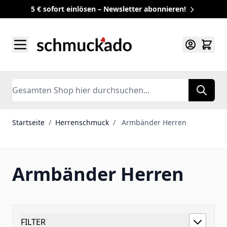
5 € sofort einlösen – Newsletter abonnieren!
Zum Inhalt springen
Search
Startseite
/
Herrenschmuck
/
Armbänder Herren
Armbänder Herren
FILTER