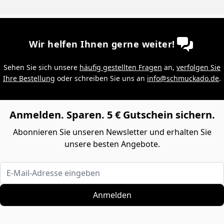
Wir helfen Ihnen gerne weiter!
Sehen Sie sich unsere
häufig gestellten Fragen
an,
verfolgen Sie
Ihre Bestellung
oder schreiben Sie uns an
info@schmuckado.de
.
Anmelden. Sparen. 5 € Gutschein sichern.
Abonnieren Sie unseren Newsletter und erhalten Sie
unsere besten Angebote.
E-Mail-Adresse eingeben
Anmelden