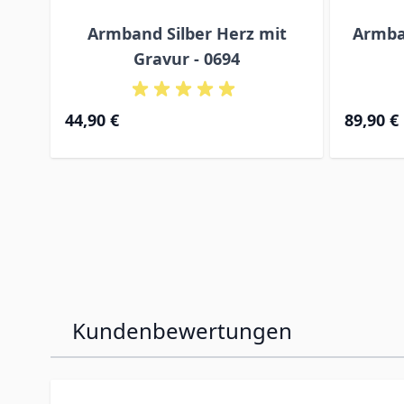
Armband Silber Herz mit
Armban
Gravur - 0694
Ab
Ab
44,90 €
89,90 €
Kundenbewertungen