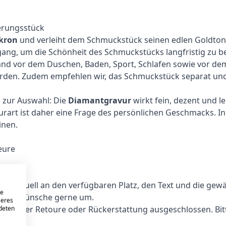
erungsstück
kron
und verleiht dem Schmuckstück seinen edlen Goldton.
ang, um die Schönheit des Schmuckstücks langfristig zu 
and vor dem Duschen, Baden, Sport, Schlafen sowie vor de
erden. Zudem empfehlen wir, das Schmuckstück separat un
n zur Auswahl: Die
Diamantgravur
wirkt fein, dezent und l
urart ist daher eine Frage des persönlichen Geschmacks. In 
inen.
eure
lich
ividuell an den verfügbaren Platz, den Text und die gewählt
re
ndere Wünsche gerne um.
seres
ch, einer Retoure oder Rückerstattung ausgeschlossen. Bit
ndeten