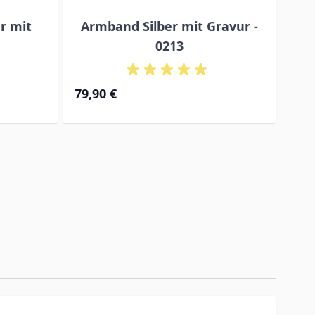
r mit
Armband Silber mit Gravur -
Ide
0213
Ab
Ab
79,90 €
79,