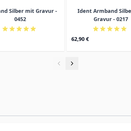
d Silber mit Gravur -
Ident Armband Silbe
0452
Gravur - 0217
Ab
62,90 €