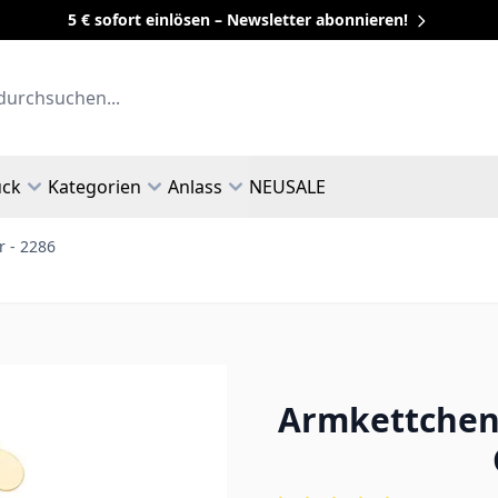
5 € sofort einlösen – Newsletter abonnieren!
uck
Kategorien
Anlass
NEU
SALE
r - 2286
Armkettchen 