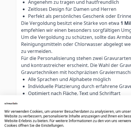
Angenehm zu tragen und hautfreundlich
Zeitloses Design für Damen und Herren
Perfekt als persönliches Geschenk oder Erinn
Die Vergoldung besitzt eine Stärke von etwa
1 Mi
empfehlen wir einen besonders sorgfältigen Umg
Um die Vergoldung zu schützen, sollte das Armb
Reinigungsmitteln oder Chlorwasser abgelegt w
zu vermeiden.
Für die Personalisierung stehen zwei Gravurarte
und kontrastreicher erscheint. Die Wahl der Grav
Gravurtechniken mit hochpräzisen Graviermasch
Alle Sprachen und Alphabete möglich
Individuelle Platzierung durch erfahrene Grav
Optimiert nach Fläche, Text und Schriftart
Logos, Symbole und individuelle Gravuren mög
Unsere erfahrenen Graveure passen jede Gravur ind
Wir verwenden Cookies, um unserer Besucherdaten zu analysieren, um unse
personalisierten Schmuck setzen wir auch beso
Website zu verbessern, personalisierte Inhalte anzuzeigen und Ihnen ein bes
Hinweis:
Personalisierte Artikel sind vom Umtaus
Website-Erlebnis zu bieten. Für weitere Informationen zu den von uns verwe
Cookies öffnen Sie die Einstellungen.
Bestellung sorgfältig.