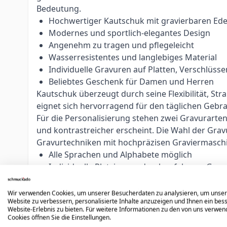
Bedeutung.
Hochwertiger Kautschuk mit gravierbaren Ed
Modernes und sportlich-elegantes Design
Angenehm zu tragen und pflegeleicht
Wasserresistentes und langlebiges Material
Individuelle Gravuren auf Platten, Verschlü
Beliebtes Geschenk für Damen und Herren
Kautschuk überzeugt durch seine Flexibilität, S
eignet sich hervorragend für den täglichen Gebra
Für die Personalisierung stehen zwei Gravurarte
und kontrastreicher erscheint. Die Wahl der Grav
Gravurtechniken mit hochpräzisen Graviermasch
Alle Sprachen und Alphabete möglich
Individuelle Platzierung durch erfahrene Grav
Optimiert nach Fläche, Text und Schriftart
Logos, Symbole und individuelle Gravuren mög
Wir verwenden Cookies, um unserer Besucherdaten zu analysieren, um unse
Website zu verbessern, personalisierte Inhalte anzuzeigen und Ihnen ein bes
Unsere erfahrenen Graveure passen jede Gravur in
Website-Erlebnis zu bieten. Für weitere Informationen zu den von uns verwe
oder persönliche Botschaften machen jedes Armb
Cookies öffnen Sie die Einstellungen.