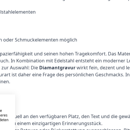
elstahlelementen
ssen oder Schmuckelementen möglich
trapazierfähigkeit und seinen hohen Tragekomfort. Das Ma
uch. In Kombination mit Edelstahl entsteht ein moderner Lo
n zur Auswahl: Die
Diamantgravur
wirkt fein, dezent und l
urart ist daher eine Frage des persönlichen Geschmacks. In 
inen.
eure
lich
re
seres
dividuell an den verfügbaren Platz, den Text und die gewä
ndeten
and zu einem einzigartigen Erinnerungsstück.