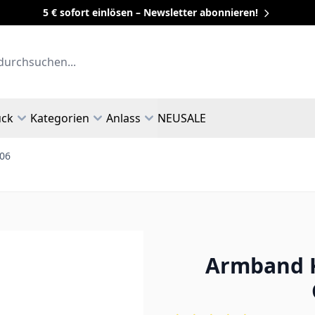
5 € sofort einlösen – Newsletter abonnieren!
uck
Kategorien
Anlass
NEU
SALE
306
Armband K