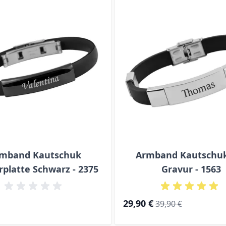
mband Kautschuk
Armband Kautschuk
platte Schwarz - 2375
Gravur - 1563
Special Price
Regular Price
29,90 €
39,90 €