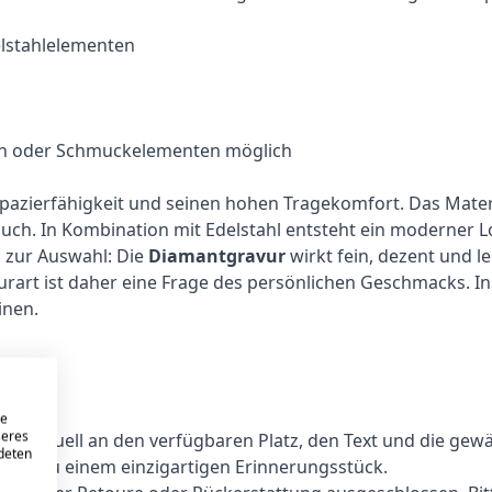
elstahlelementen
ssen oder Schmuckelementen möglich
trapazierfähigkeit und seinen hohen Tragekomfort. Das Ma
uch. In Kombination mit Edelstahl entsteht ein moderner Lo
n zur Auswahl: Die
Diamantgravur
wirkt fein, dezent und l
urart ist daher eine Frage des persönlichen Geschmacks. In 
inen.
eure
lich
re
seres
dividuell an den verfügbaren Platz, den Text und die gewä
ndeten
and zu einem einzigartigen Erinnerungsstück.