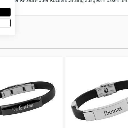
ch, einer Retoure oder Rückerstattung ausgeschlossen. Bit