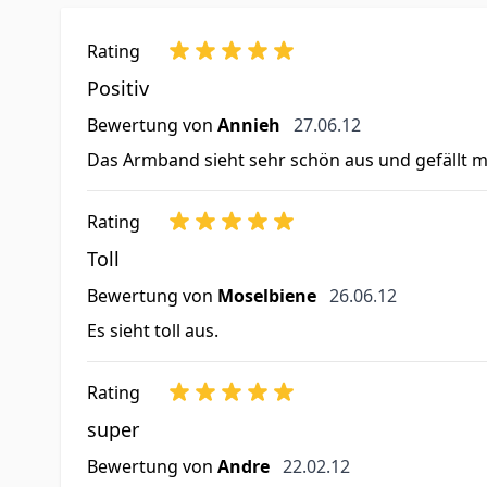
Rating
Positiv
27. Juni 2012
Bewertung von
Annieh
27.06.12
Das Armband sieht sehr schön aus und gefällt m
Rating
Toll
26. Juni 2012
Bewertung von
Moselbiene
26.06.12
Es sieht toll aus.
Rating
super
22. Februar 2012
Bewertung von
Andre
22.02.12