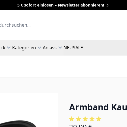
5 € sofort einlösen – Newsletter abonnieren!
uck
Kategorien
Anlass
NEU
SALE
Armband Kaut
29,90 €