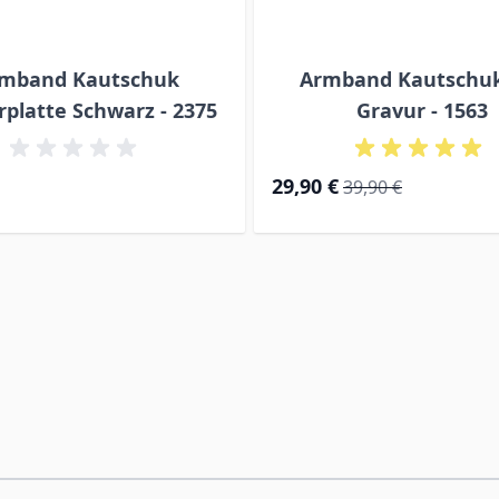
mband Kautschuk
Armband Kautschuk
platte Schwarz - 2375
Gravur - 1563
Special Price
Regular Price
29,90 €
39,90 €