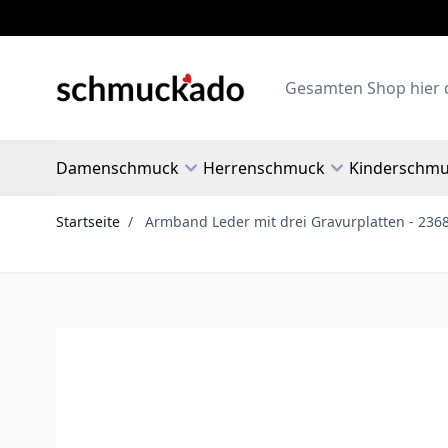
Zum Inhalt springen
Search
Damenschmuck
Herrenschmuck
Kinderschm
Startseite
/
Armband Leder mit drei Gravurplatten - 236