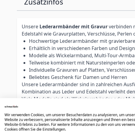
Zusatzinfos
Unsere
Lederarmbänder mit Gravur
verbinden n
Edelstahl wie Gravurplatten, Verschlüsse, Perlen
Hochwertige Lederarmbänder mit gravierbare
Erhältlich in verschiedenen Farben und Desig
Modelle als Wickelarmband, Multi-Tour-Armb
Teilweise kombiniert mit Natursteinperlen od
Individuelle Gravuren auf Platten, Verschlü
Beliebtes Geschenk für Damen und Herren
Unsere Lederarmbänder sind in zahlreichen Ausfüh
Kombination aus Leder und Edelstahl verleiht d
Viele Modelle sind als Wickelarmbänder oder Mul
durch Natursteinperlen ergänzt, die jedem Armban
Für die Personalisierung stehen zwei Gravurarte
Wir verwenden Cookies, um unserer Besucherdaten zu analysieren, um unse
Website zu verbessern, personalisierte Inhalte anzuzeigen und Ihnen ein bes
und kontrastreicher erscheint. Die Wahl der Grav
Website-Erlebnis zu bieten. Für weitere Informationen zu den von uns verwe
Gravurtechniken mit hochpräzisen Graviermasch
Cookies öffnen Sie die Einstellungen.
Alle Sprachen und Alphabete möglich