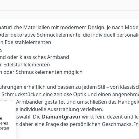
atürliche Materialien mit modernem Design. Je nach Model
 oder dekorative Schmuckelemente, die individuell personal
n Edelstahlelementen
ns
and oder klassisches Armband
er Edelstahlelementen
ssen oder Schmuckelementen möglich
rungen erhältlich und passen zu jedem Stil – von klassisc
en Schmuckstücken eine zeitlose Optik und einen angenehm
ti-Tour-Armbänder gestaltet und umschließen das Handgele
d eine individuelle Ausstrahlung verleihen.
n zur Auswahl: Die
Diamantgravur
wirkt fein, dezent und l
re
seres
urart ist daher eine Frage des persönlichen Geschmacks. In 
ndeten
inen.