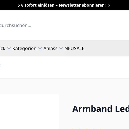
5 € sofort einlösen – Newsletter abonnieren!
uck
Kategorien
Anlass
NEU
SALE
8
Armband Lede