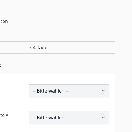
sten
3-4 Tage
:
196151
259838
te
*