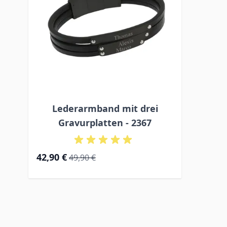
Lederarmband mit drei
Gravurplatten - 2367
Special Price
Regular Price
42,90 €
49,90 €