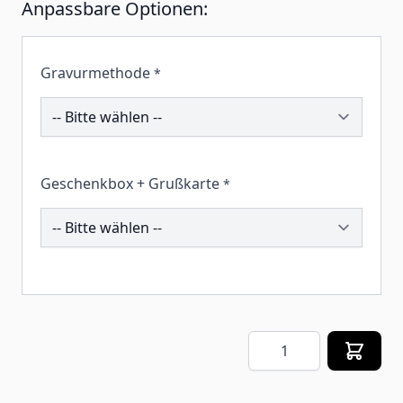
Anpassbare Optionen:
Gravurmethode
*
201177
Geschenkbox + Grußkarte
*
258581
Menge