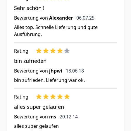
Sehr schön !
6. Juli 2025
Bewertung von
Alexander
06.07.25
Alles top. Schnelle Lieferung und gute
Ausführung.
Rating
bin zufrieden
18. Juni 2018
Bewertung von
jhpwi
18.06.18
bin zufrieden. Lieferung war ok.
Rating
alles super gelaufen
20. Dezember 2014
Bewertung von
ms
20.12.14
alles super gelaufen