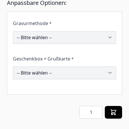
Anpassbare Optionen:
Gravurmethode
*
191199
Geschenkbox + Grußkarte
*
257554
Menge