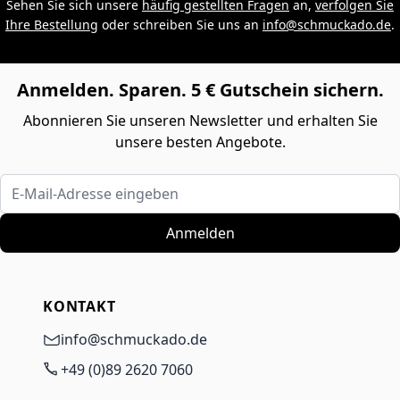
Sehen Sie sich unsere
häufig gestellten Fragen
an,
verfolgen Sie
Ihre Bestellung
oder schreiben Sie uns an
info@schmuckado.de
.
Anmelden. Sparen. 5 € Gutschein sichern.
Abonnieren Sie unseren Newsletter und erhalten Sie
unsere besten Angebote.
E-Mail-Adresse eingeben
Anmelden
KONTAKT
info@schmuckado.de
+49 (0)89 2620 7060