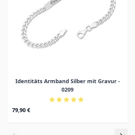
Identitäts Armband Silber mit Gravur -
0209
Ab
79,90 €