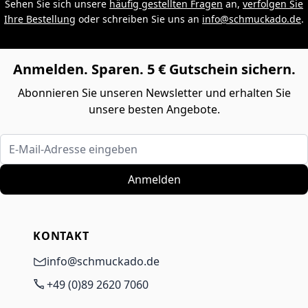
Sehen Sie sich unsere
häufig gestellten Fragen
an,
verfolgen Sie
Ihre Bestellung
oder schreiben Sie uns an
info@schmuckado.de
.
Anmelden. Sparen. 5 € Gutschein sichern.
Abonnieren Sie unseren Newsletter und erhalten Sie
unsere besten Angebote.
E-Mail-Adresse eingeben
Anmelden
KONTAKT
info@schmuckado.de
+49 (0)89 2620 7060