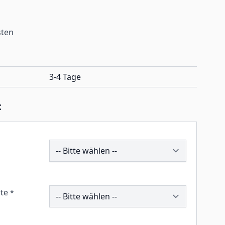
sten
3-4 Tage
:
190247
259381
te
*