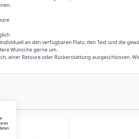
inen.
eure
lich
ividuell an den verfügbaren Platz, den Text und die gewählt
ndere Wünsche gerne um.
sch, einer Retoure oder Rückerstattung ausgeschlossen. Wi
re
seres
ndeten