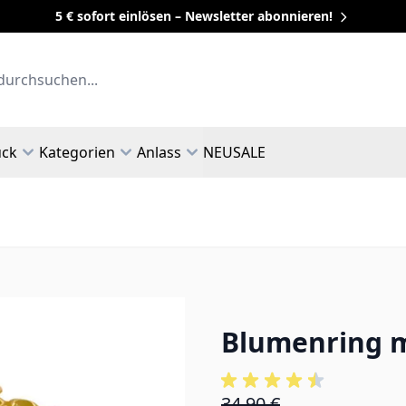
5 € sofort einlösen – Newsletter abonnieren!
uck
Kategorien
Anlass
NEU
SALE
Blumenring mi
34,90 €