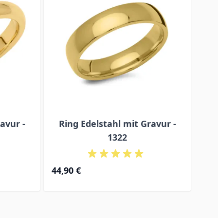
avur -
Ring Edelstahl mit Gravur -
Ov
1322
44,90 €
55,