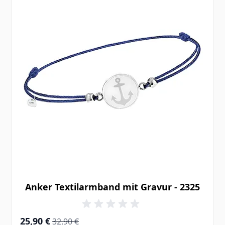
Anker Textilarmband mit Gravur - 2325
Special Price
Regular Price
25,90 €
32,90 €