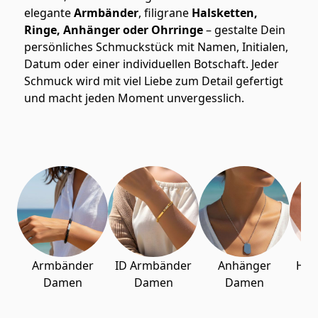
elegante
Armbänder
, filigrane
Halsketten,
Ringe, Anhänger oder Ohrringe
– gestalte Dein
persönliches Schmuckstück mit Namen, Initialen,
Datum oder einer individuellen Botschaft. Jeder
Schmuck wird mit viel Liebe zum Detail gefertigt
und macht jeden Moment unvergesslich.
Press to skip carousel
Armbänder
ID Armbänder
Anhänger
Her
Damen
Damen
Damen