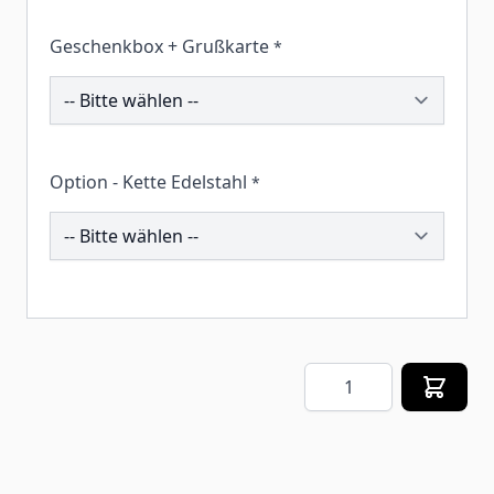
Geschenkbox + Grußkarte
*
259669
Option - Kette Edelstahl
*
196039
Menge