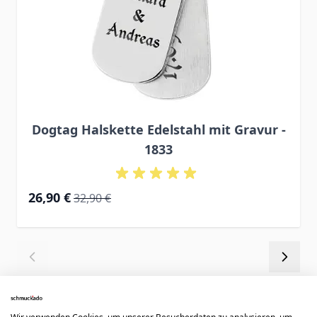
Dogtag Halskette Edelstahl mit Gravur -
1833
Special Price
Regular Price
26,90 €
32,90 €