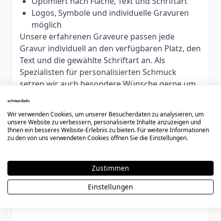
Optimiert nach Fläche, Text und Schriftart
Logos, Symbole und individuelle Gravuren
möglich
Unsere erfahrenen Graveure passen jede
Gravur individuell an den verfügbaren Platz, den
Text und die gewählte Schriftart an. Als
Spezialisten für personalisierten Schmuck
setzen wir auch besondere Wünsche gerne um.
Hinweis:
Personalisierte Artikel sind vom
Umtausch, einer Retoure oder Rückerstattung
Wir verwenden Cookies, um unserer Besucherdaten zu analysieren, um
ausgeschlossen. Wir empfehlen daher, die
unsere Website zu verbessern, personalisierte Inhalte anzuzeigen und
Ihnen ein besseres Website-Erlebnis zu bieten. Für weitere Informationen
Ringgröße vor der Bestellung sorgfältig zu
zu den von uns verwendeten Cookies öffnen Sie die Einstellungen.
prüfen.
Zustimmen
Schreiben Sie eine Bewertung
Einstellungen
Sie bewerten:
Eheringe Edelstahl mit Gravur - 1457