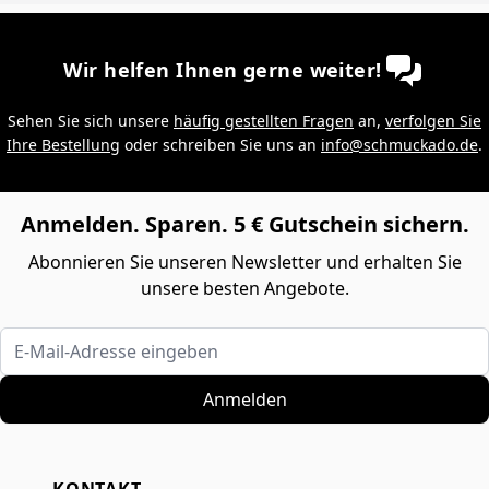
Wir helfen Ihnen gerne weiter!
Sehen Sie sich unsere
häufig gestellten Fragen
an,
verfolgen Sie
Ihre Bestellung
oder schreiben Sie uns an
info@schmuckado.de
.
Anmelden. Sparen. 5 € Gutschein sichern.
Abonnieren Sie unseren Newsletter und erhalten Sie
unsere besten Angebote.
E-Mail-Adresse eingeben
Anmelden
KONTAKT