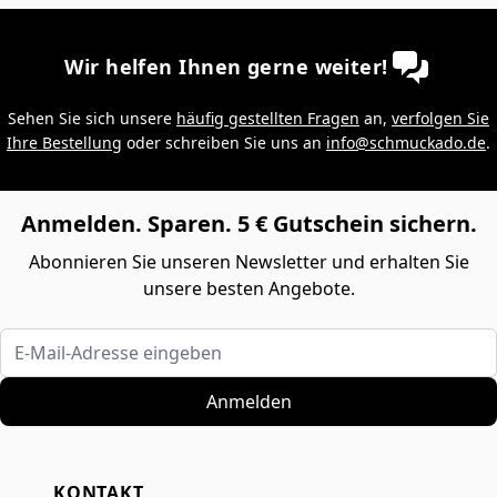
Wir helfen Ihnen gerne weiter!
Sehen Sie sich unsere
häufig gestellten Fragen
an,
verfolgen Sie
Ihre Bestellung
oder schreiben Sie uns an
info@schmuckado.de
.
Anmelden. Sparen. 5 € Gutschein sichern.
Abonnieren Sie unseren Newsletter und erhalten Sie
unsere besten Angebote.
E-Mail-Adresse eingeben
Anmelden
KONTAKT