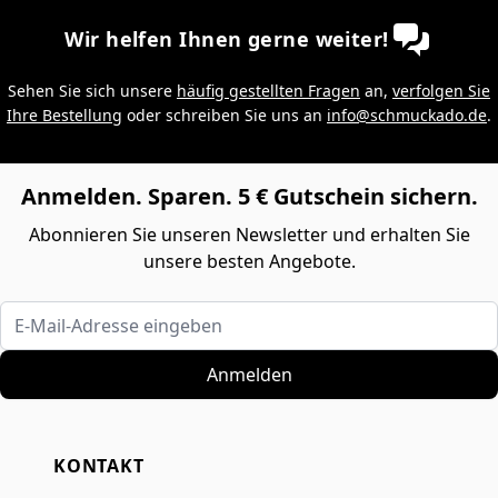
Wir helfen Ihnen gerne weiter!
Sehen Sie sich unsere
häufig gestellten Fragen
an,
verfolgen Sie
Ihre Bestellung
oder schreiben Sie uns an
info@schmuckado.de
.
Anmelden. Sparen. 5 € Gutschein sichern.
Abonnieren Sie unseren Newsletter und erhalten Sie
unsere besten Angebote.
E-Mail-Adresse eingeben
Anmelden
KONTAKT