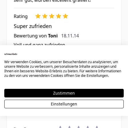
Rating
Super zufrieden
18. November 2014
Bewertung von
Toni
18.11.14
Voll und ganz zufrieden
Wir verwenden Cookies, um unserer Besucherdaten zu analysieren, um
unsere Website zu verbessern, personalisierte Inhalte anzuzeigen und
2 Artikel
Zeige
Ihnen ein besseres Website-Erlebnis zu bieten. Für weitere Informationen
zu den von uns verwendeten Cookies öffnen Sie die Einstellungen.
Zustimmen
Schreiben Sie eine Bewertung
Einstellungen
Sie bewerten:
Eheringe Silber mit Gravur - 1268