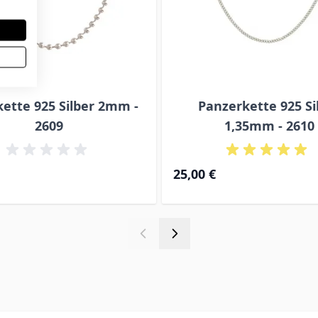
ette 925 Silber 2mm -
Panzerkette 925 Si
2609
1,35mm - 2610
Ab
25,00 €