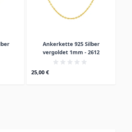
lber
Ankerkette 925 Silber
H
vergoldet 1mm - 2612
Ab
25,00 €
25,