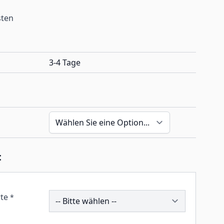
sten
3-4 Tage
:
260159
te
*