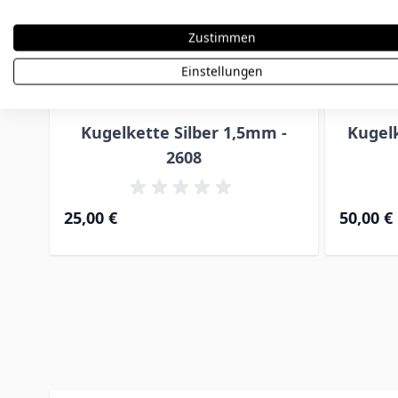
Zustimmen
Einstellungen
Kugelkette Silber 1,5mm -
Kugelk
2608
Ab
25,00 €
50,00 €