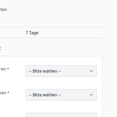
sten
7 Tage
:
195496
ren
*
195552
men
*
195067