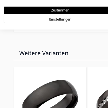
Logos, Symbole und individuelle Gravuren mög
Unsere erfahrenen Graveure passen jede Gravur ind
Zustimmen
personalisierten Schmuck setzen wir auch beso
Hinweis:
Personalisierte Artikel sind vom Umtau
Einstellungen
Bestellung sorgfältig zu prüfen.
Weitere Varianten
Press to skip carousel