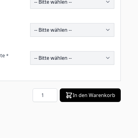
195275
257576
te
*
Menge
In den Warenkorb