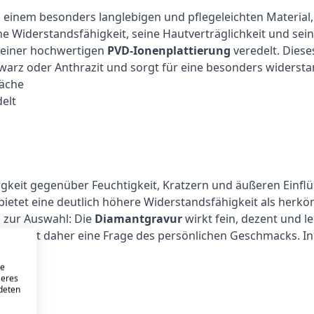
, einem besonders langlebigen und pflegeleichten Material,
he Widerstandsfähigkeit, seine Hautverträglichkeit und sei
t einer hochwertigen
PVD-Ionenplattierung
veredelt. Dies
hwarz oder Anthrazit und sorgt für eine besonders widerst
läche
elt
digkeit gegenüber Feuchtigkeit, Kratzern und äußeren Einfl
 bietet eine deutlich höhere Widerstandsfähigkeit als her
n zur Auswahl: Die
Diamantgravur
wirkt fein, dezent und l
urart ist daher eine Frage des persönlichen Geschmacks. In 
inen.
re
seres
eure
ndeten