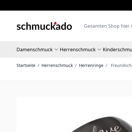
Zum Inhalt springen
Search
Damenschmuck
Herrenschmuck
Kinderschm
Startseite
/
Herrenschmuck
/
Herrenringe
/
Freundscha