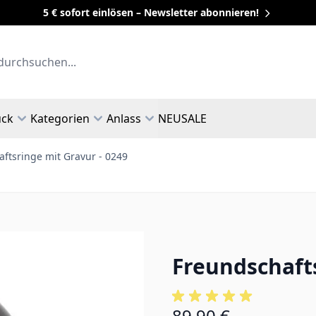
5 € sofort einlösen – Newsletter abonnieren!
uck
Kategorien
Anlass
NEU
SALE
ftsringe mit Gravur - 0249
Freundschafts
89,90 €