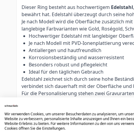
Dieser Ring besteht aus hochwertigem
Edelstahl
bewährt hat. Edelstahl überzeugt durch seine ho
Je nach Modell wird die Oberfläche zusätzlich mi
langlebige Farbvarianten wie Gold, Roségold, Sc
Hochwertiger Edelstahl mit langlebiger Oberf
Je nach Modell mit PVD-Ionenplattierung vered
Antiallergen und hautfreundlich
Korrosionsbeständig und wasserresistent
Besonders robust und pflegeleicht
Ideal für den täglichen Gebrauch
Edelstahl zeichnet sich durch seine hohe Bestän
verbindet sich dauerhaft mit der Oberfläche und
Für die Personalisierung stehen zwei Gravurarte
und kontrastreicher erscheint. Die Wahl der Grav
Gravurtechniken mit hochpräzisen Graviermasch
Wir verwenden Cookies, um unserer Besucherdaten zu analysieren, um unse
Alle Sprachen und Alphabete möglich
Website zu verbessern, personalisierte Inhalte anzuzeigen und Ihnen ein bes
Individuelle Platzierung durch erfahrene Grav
Website-Erlebnis zu bieten. Für weitere Informationen zu den von uns verwe
Cookies öffnen Sie die Einstellungen.
Optimiert nach Fläche, Text und Schriftart