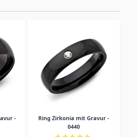
avur -
Ring Zirkonia mit Gravur -
R
0440