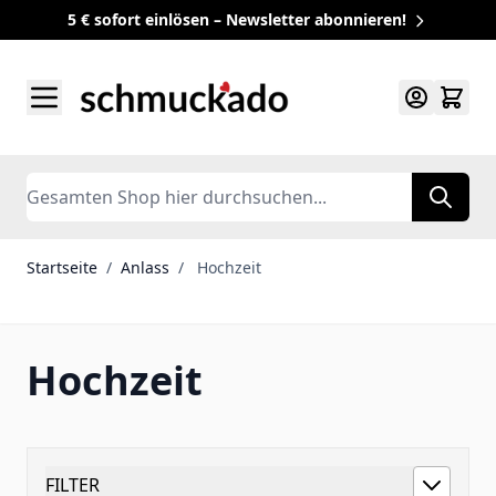
5 € sofort einlösen – Newsletter abonnieren!
Zum Inhalt springen
Search
Startseite
/
Anlass
/
Hochzeit
Hochzeit
FILTER