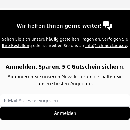
Wir helfen Ihnen gerne weiter!
Sehen Sie sich unsere
häufig gestellten Fragen
an,
verfolgen Sie
Ihre Bestellung
oder schreiben Sie uns an
info@schmuckado.de
.
Anmelden. Sparen. 5 € Gutschein sichern.
Abonnieren Sie unseren Newsletter und erhalten Sie
unsere besten Angebote.
E-Mail-Adresse eingeben
Anmelden