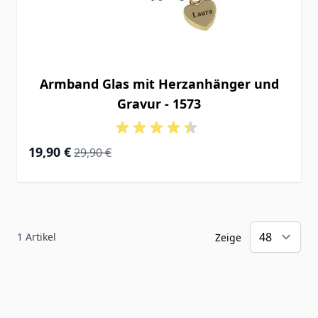
Armband Glas mit Herzanhänger und
Gravur - 1573
Special Price
Regular Price
19,90 €
29,90 €
1
Artikel
Zeige