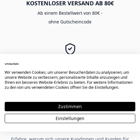
KOSTENLOSER VERSAND AB 80€
Ab einem Bestellwert von 80€ -
ohne Gutscheincode
SICHER EINKAUFEN
Langlebige Gravur -
Wir verwenden Cookies, um unserer Besucherdaten zu analysieren, um
unsere Website zu verbessern, personalisierte Inhalte anzuzeigen und
sichere Zahlung & Käuferschutz
Ihnen ein besseres Website-Erlebnis zu bieten. Für weitere Informationen
zu den von uns verwendeten Cookies öffnen Sie die Einstellungen.
Zustimmen
★★★★★
Einstellungen
Kundenbewertungen zu Schmuckado
Erfahre, warum sich unsere Kundinnen und Kunden für