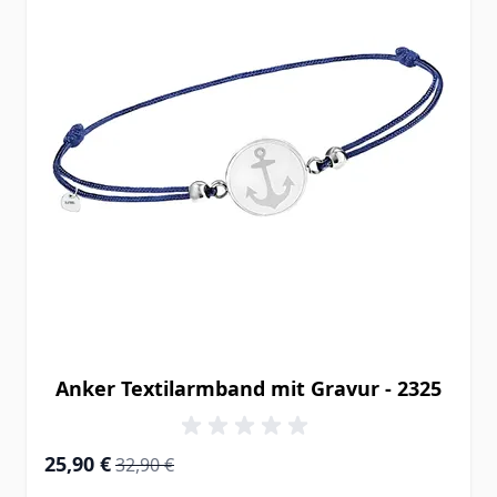
Anker Textilarmband mit Gravur - 2325
Special Price
Regular Price
25,90 €
32,90 €