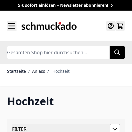
5 € sofort einlösen – Newsletter abonnieren!
Zum Inhalt springen
Search
Startseite
/
Anlass
/
Hochzeit
Hochzeit
FILTER