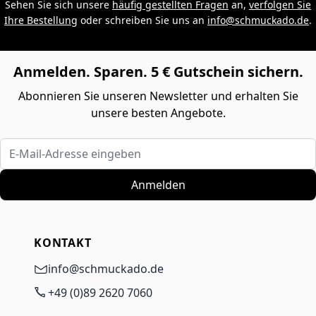
Sehen Sie sich unsere
häufig gestellten Fragen
an,
verfolgen Sie
Ihre Bestellung
oder schreiben Sie uns an
info@schmuckado.de
.
Anmelden. Sparen. 5 € Gutschein sichern.
Abonnieren Sie unseren Newsletter und erhalten Sie
unsere besten Angebote.
E-Mail-Adresse eingeben
Anmelden
KONTAKT
info@schmuckado.de
+49 (0)89 2620 7060