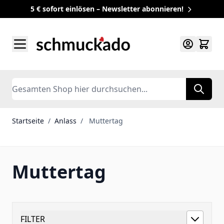
5 € sofort einlösen – Newsletter abonnieren!
Zum Inhalt springen
Search
Startseite
/
Anlass
/
Muttertag
Muttertag
FILTER