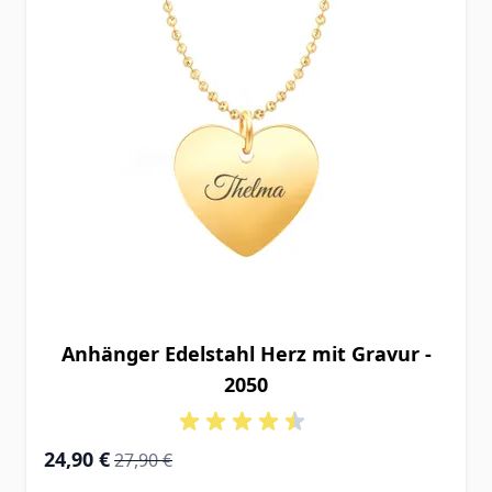
Anhänger Edelstahl Herz mit Gravur -
2050
Special Price
Regular Price
24,90 €
27,90 €