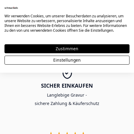
Wir verwenden Cookies, um unserer Besucherdaten zu analysieren, um
unsere Website zu verbessern, personalisierte Inhalte anzuzeigen und
Ihnen ein besseres Website-Erlebnis zu bieten. Für weitere Informationen
KOSTENLOSER VERSAND AB 80€
zu den von uns verwendeten Cookies öffnen Sie die Einstellungen.
Ab einem Bestellwert von 80€ -
ohne Gutscheincode
Zustimmen
Einstellungen
SICHER EINKAUFEN
Langlebige Gravur -
sichere Zahlung & Käuferschutz