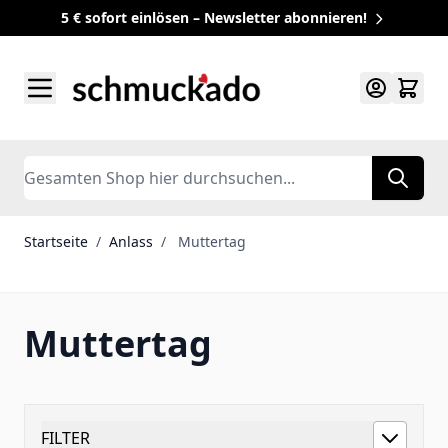
5 € sofort einlösen – Newsletter abonnieren!
Zum Inhalt springen
Search
Startseite
/
Anlass
/
Muttertag
Muttertag
FILTER