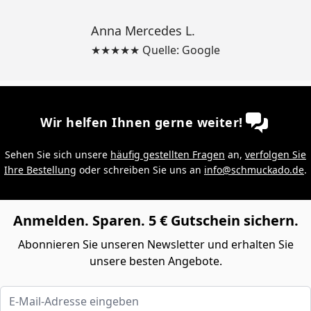
Anna Mercedes L.
★★★★★ Quelle: Google
Wir helfen Ihnen gerne weiter!
Sehen Sie sich unsere
häufig gestellten Fragen
an,
verfolgen Sie
Ihre Bestellung
oder schreiben Sie uns an
info@schmuckado.de
.
Anmelden. Sparen. 5 € Gutschein sichern.
Abonnieren Sie unseren Newsletter und erhalten Sie
unsere besten Angebote.
E-Mail-Adresse eingeben