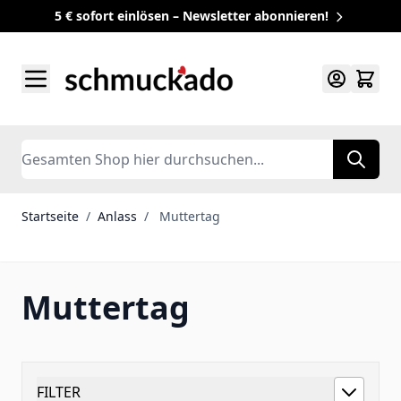
5 € sofort einlösen – Newsletter abonnieren!
Zum Inhalt springen
Search
Startseite
/
Anlass
/
Muttertag
Muttertag
FILTER