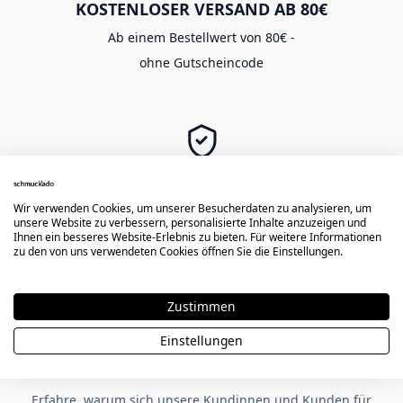
KOSTENLOSER VERSAND AB 80€
Ab einem Bestellwert von 80€ -
ohne Gutscheincode
SICHER EINKAUFEN
Langlebige Gravur -
Wir verwenden Cookies, um unserer Besucherdaten zu analysieren, um
unsere Website zu verbessern, personalisierte Inhalte anzuzeigen und
sichere Zahlung & Käuferschutz
Ihnen ein besseres Website-Erlebnis zu bieten. Für weitere Informationen
zu den von uns verwendeten Cookies öffnen Sie die Einstellungen.
Zustimmen
★★★★★
Einstellungen
Kundenbewertungen zu Schmuckado
Erfahre, warum sich unsere Kundinnen und Kunden für