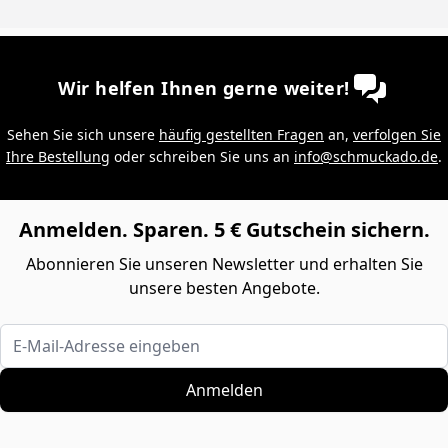
Wir helfen Ihnen gerne weiter!
Sehen Sie sich unsere
häufig gestellten Fragen
an,
verfolgen Sie
Ihre Bestellung
oder schreiben Sie uns an
info@schmuckado.de
.
Anmelden. Sparen. 5 € Gutschein sichern.
Abonnieren Sie unseren Newsletter und erhalten Sie
unsere besten Angebote.
E-Mail-Adresse eingeben
Anmelden