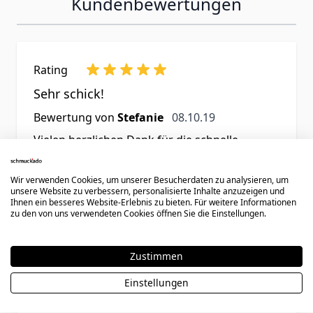
Kundenbewertungen
Rating
Sehr schick!
8. Oktober 2019
Bewertung von
Stefanie
08.10.19
Vielen herzlichen Dank für die schnelle
Lieferung. Das Armband gefällt mir sehr gut.
Die Gravur ist sehr gelungen.
Wir verwenden Cookies, um unserer Besucherdaten zu analysieren, um
unsere Website zu verbessern, personalisierte Inhalte anzuzeigen und
Ihnen ein besseres Website-Erlebnis zu bieten. Für weitere Informationen
Rating
zu den von uns verwendeten Cookies öffnen Sie die Einstellungen.
Gutes Material
Zustimmen
3. Oktober 2019
Bewertung von
Chloé
03.10.19
Das Leder ist sehr angenehm auf der Haut.
Einstellungen
Tolle Gravur und vielseitiges Design.