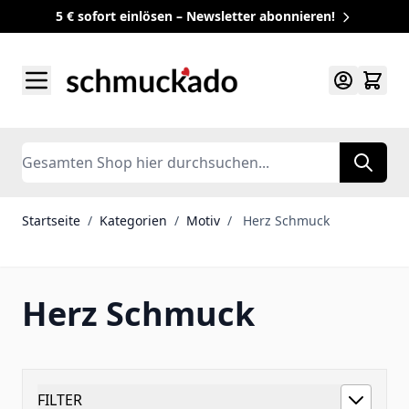
5 € sofort einlösen – Newsletter abonnieren!
Zum Inhalt springen
Search
Startseite
/
Kategorien
/
Motiv
/
Herz Schmuck
Herz Schmuck
FILTER