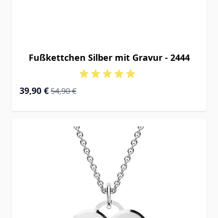
Fußkettchen Silber mit Gravur - 2444
Special Price
Regular Price
39,90 €
54,90 €