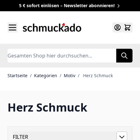
5 € sofort einlösen – Newsletter abonnieren!
Zum Inhalt springen
Search
Startseite
/
Kategorien
/
Motiv
/
Herz Schmuck
Herz Schmuck
FILTER