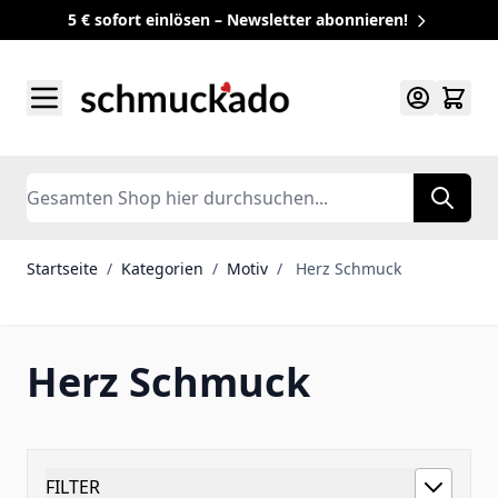
5 € sofort einlösen – Newsletter abonnieren!
Zum Inhalt springen
Search
Startseite
/
Kategorien
/
Motiv
/
Herz Schmuck
Herz Schmuck
FILTER