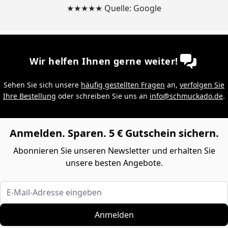
★★★★★ Quelle: Google
Wir helfen Ihnen gerne weiter!
Sehen Sie sich unsere
häufig gestellten Fragen
an,
verfolgen Sie
Ihre Bestellung
oder schreiben Sie uns an
info@schmuckado.de
.
Anmelden. Sparen. 5 € Gutschein sichern.
Abonnieren Sie unseren Newsletter und erhalten Sie
unsere besten Angebote.
E-Mail-Adresse eingeben
Anmelden