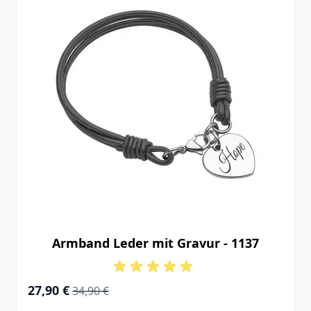
Armband Leder mit Gravur - 1137
Special Price
Regular Price
27,90 €
34,90 €