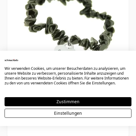
Wir verwenden Cookies, um unserer Besucherdaten zu analysieren, um
unsere Website zu verbessern, personalisierte Inhalte anzuzeigen und
Ihnen ein besseres Website-Erlebnis zu bieten. Für weitere Informationen
zu den von uns verwendeten Cookies öffnen Sie die Einstellungen.
Armband Obsidian mit Silberanhänger -
Zustimmen
1237
Einstellungen
Special Price
Regular Price
27,90 €
44,90 €