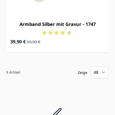
Armband Silber mit Gravur - 1747
Special Price
Regular Price
39,90 €
59,90 €
9
Artikel
Zeige