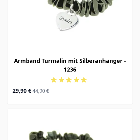
Armband Turmalin mit Silberanhänger -
1236
Special Price
Regular Price
29,90 €
44,90 €