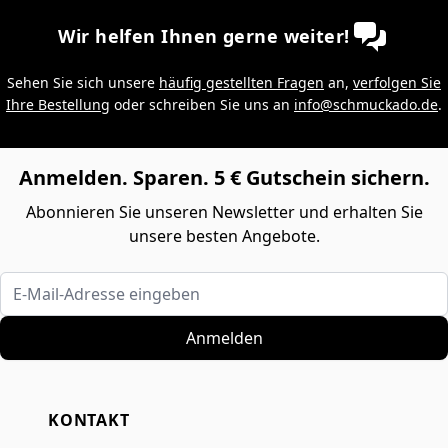
Wir helfen Ihnen gerne weiter!
Sehen Sie sich unsere
häufig gestellten Fragen
an,
verfolgen Sie
Ihre Bestellung
oder schreiben Sie uns an
info@schmuckado.de
.
Anmelden. Sparen. 5 € Gutschein sichern.
Abonnieren Sie unseren Newsletter und erhalten Sie
unsere besten Angebote.
E-Mail-Adresse eingeben
Anmelden
KONTAKT