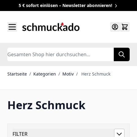
5 € sofort einlösen – Newsletter abonnieren!
Zum Inhalt springen
Search
Startseite
/
Kategorien
/
Motiv
/
Herz Schmuck
Herz Schmuck
FILTER