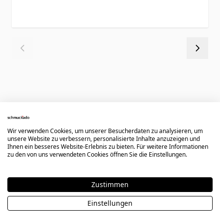
Kundenbewertungen
Wir verwenden Cookies, um unserer Besucherdaten zu analysieren, um
unsere Website zu verbessern, personalisierte Inhalte anzuzeigen und
Ihnen ein besseres Website-Erlebnis zu bieten. Für weitere Informationen
zu den von uns verwendeten Cookies öffnen Sie die Einstellungen.
Rating
Schöne Gravur
Zustimmen
5. Juni 2024
Bewertung von
Ivana
05.06.24
Einstellungen
Die personalisierte Gravur auf meiner