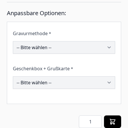
Anpassbare Optionen:
Gravurmethode
*
193602
Geschenkbox + Grußkarte
*
259280
Menge