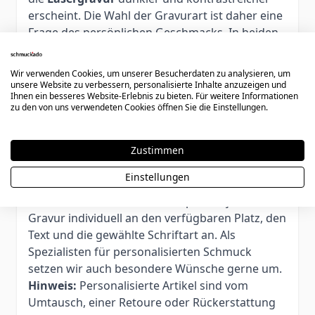
erscheint. Die Wahl der Gravurart ist daher eine
Frage des persönlichen Geschmacks. In beiden
Fällen handelt es sich um professionelle
Gravurtechniken mit hochpräzisen
Wir verwenden Cookies, um unserer Besucherdaten zu analysieren, um
Graviermaschinen.
unsere Website zu verbessern, personalisierte Inhalte anzuzeigen und
Ihnen ein besseres Website-Erlebnis zu bieten. Für weitere Informationen
Alle Sprachen und Alphabete möglich
zu den von uns verwendeten Cookies öffnen Sie die Einstellungen.
Individuelle Platzierung durch erfahrene
Graveure
Optimiert nach Fläche, Text und Schriftart
Zustimmen
Logos, Symbole und individuelle Gravuren
Einstellungen
möglich
Unsere erfahrenen Graveure passen jede
Gravur individuell an den verfügbaren Platz, den
Text und die gewählte Schriftart an. Als
Spezialisten für personalisierten Schmuck
setzen wir auch besondere Wünsche gerne um.
Hinweis:
Personalisierte Artikel sind vom
Umtausch, einer Retoure oder Rückerstattung