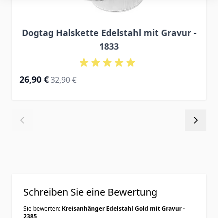
Dogtag Halskette Edelstahl mit Gravur -
1833
Special Price
Regular Price
26,90 €
32,90 €
Schreiben Sie eine Bewertung
Sie bewerten:
Kreisanhänger Edelstahl Gold mit Gravur -
2385