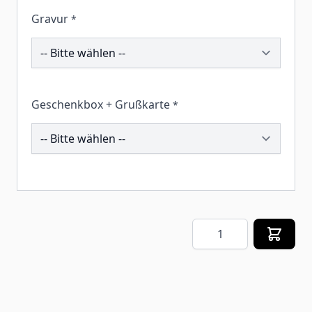
Gravur
*
192439
Geschenkbox + Grußkarte
*
259855
Menge