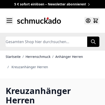
5 € sofort einlösen – Newsletter abonnieren!
Zum Inhalt springen
Search
Startseite
/
Herrenschmuck
/
Anhänger Herren
/
Kreuzanhänger Herren
Kreuzanhänger
Herren