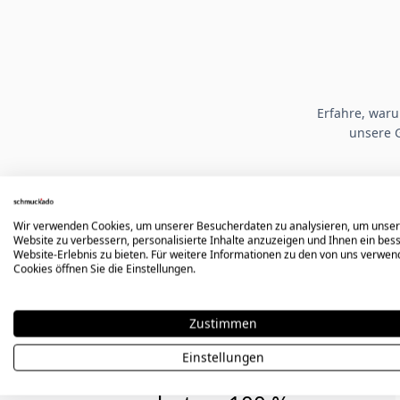
Erfahre, war
unsere 
Ausgewählte Google-Bewertungen
Wir verwenden Cookies, um unserer Besucherdaten zu analysieren, um unse
Website zu verbessern, personalisierte Inhalte anzuzeigen und Ihnen ein bes
Hervorragende Qualität der
Website-Erlebnis zu bieten. Für weitere Informationen zu den von uns verwe
Cookies öffnen Sie die Einstellungen.
Gravur. Leider hat mir mein
Ring nicht gepasst, aber mir
Zustimmen
wurde ein 25 % Rabatt für
Einstellungen
eine Neubestellung