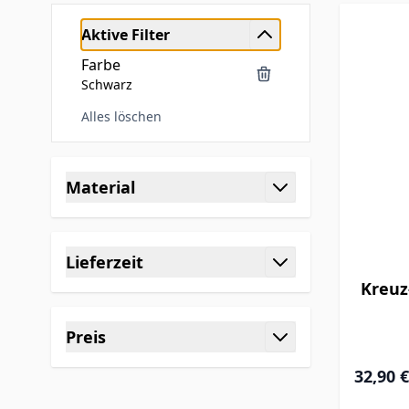
Aktive Filter
Farbe
Schwarz
Alles löschen
Skip to product list
Material
filter
Lieferzeit
filter
Kreuz
Preis
filter
32,90 €