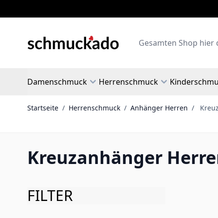
Zum Inhalt springen
Search
Damenschmuck
Herrenschmuck
Kinderschm
Startseite
/
Herrenschmuck
/
Anhänger Herren
/
Kreu
Kreuzanhänger Herre
FILTER