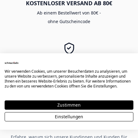
KOSTENLOSER VERSAND AB 80€
Ab einem Bestellwert von 80€ -
ohne Gutscheincode
SICHER EINKAUFEN
Langlebige Gravur -
Wir verwenden Cookies, um unserer Besucherdaten zu analysieren, um
unsere Website zu verbessern, personalisierte Inhalte anzuzeigen und
sichere Zahlung & Käuferschutz
Ihnen ein besseres Website-Erlebnis zu bieten. Für weitere Informationen
zu den von uns verwendeten Cookies öffnen Sie die Einstellungen.
Zustimmen
★★★★★
Einstellungen
Kundenbewertungen zu Schmuckado
Erfahre, warum sich unsere Kundinnen und Kunden für