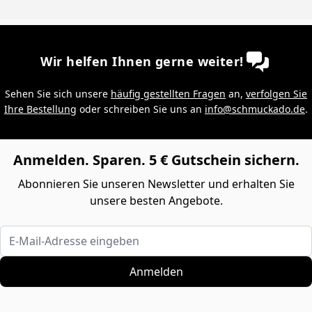
Wir helfen Ihnen gerne weiter!
Sehen Sie sich unsere
häufig gestellten Fragen
an,
verfolgen Sie
Ihre Bestellung
oder schreiben Sie uns an
info@schmuckado.de
.
Anmelden. Sparen. 5 € Gutschein sichern.
Abonnieren Sie unseren Newsletter und erhalten Sie
unsere besten Angebote.
E-Mail-Adresse eingeben
Anmelden