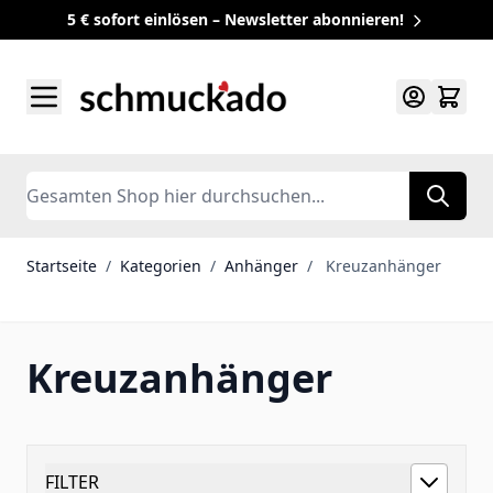
5 € sofort einlösen – Newsletter abonnieren!
Zum Inhalt springen
Search
Startseite
/
Kategorien
/
Anhänger
/
Kreuzanhänger
Kreuzanhänger
FILTER