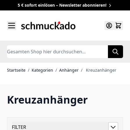
5 € sofort einlösen – Newsletter abonnieren!
Zum Inhalt springen
Search
Startseite
/
Kategorien
/
Anhänger
/
Kreuzanhänger
Kreuzanhänger
FILTER