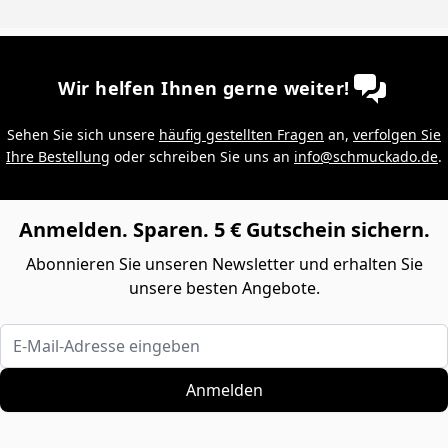
Wir helfen Ihnen gerne weiter!
Sehen Sie sich unsere
häufig gestellten Fragen
an,
verfolgen Sie
Ihre Bestellung
oder schreiben Sie uns an
info@schmuckado.de
.
Anmelden. Sparen. 5 € Gutschein sichern.
Abonnieren Sie unseren Newsletter und erhalten Sie
unsere besten Angebote.
E-Mail-Adresse eingeben
Anmelden