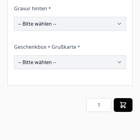
Gravur hinten
*
199847
Geschenkbox + Grußkarte
*
259861
Menge