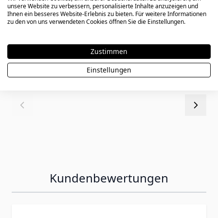
unsere Website zu verbessern, personalisierte Inhalte anzuzeigen und
Ihnen ein besseres Website-Erlebnis zu bieten. Für weitere Informationen
Kreuzförmiger Anhänger aus Edelstahl
zu den von uns verwendeten Cookies öffnen Sie die Einstellungen.
mit Gravur - 1882
Zustimmen
25,90 €
Einstellungen
Kundenbewertungen