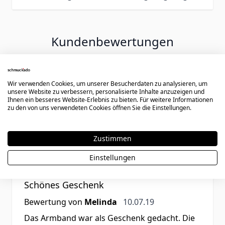
Kundenbewertungen
Wir verwenden Cookies, um unserer Besucherdaten zu analysieren, um
Rating
unsere Website zu verbessern, personalisierte Inhalte anzuzeigen und
Ihnen ein besseres Website-Erlebnis zu bieten. Für weitere Informationen
Gute Qualität, genialer Preis
zu den von uns verwendeten Cookies öffnen Sie die Einstellungen.
27. September 2019
Bewertung von
Leandro
27.09.19
Super Lederarmband, passt sehr gut!
Zustimmen
Einstellungen
Rating
Schönes Geschenk
10. Juli 2019
Bewertung von
Melinda
10.07.19
Das Armband war als Geschenk gedacht. Die