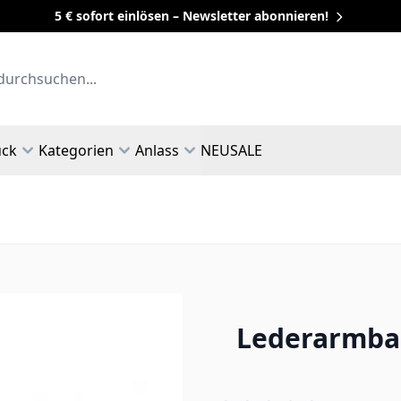
5 € sofort einlösen – Newsletter abonnieren!
uck
Kategorien
Anlass
NEU
SALE
Lederarmban