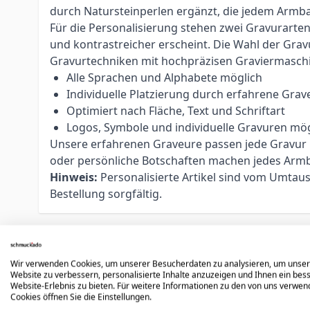
durch Natursteinperlen ergänzt, die jedem Armban
Für die Personalisierung stehen zwei Gravurarte
und kontrastreicher erscheint. Die Wahl der Grav
Gravurtechniken mit hochpräzisen Graviermasch
Alle Sprachen und Alphabete möglich
Individuelle Platzierung durch erfahrene Grav
Optimiert nach Fläche, Text und Schriftart
Logos, Symbole und individuelle Gravuren mög
Unsere erfahrenen Graveure passen jede Gravur in
oder persönliche Botschaften machen jedes Armb
Hinweis:
Personalisierte Artikel sind vom Umtaus
Bestellung sorgfältig.
Schreiben Sie eine Bewertung
Wir verwenden Cookies, um unserer Besucherdaten zu analysieren, um unse
Website zu verbessern, personalisierte Inhalte anzuzeigen und Ihnen ein bes
Sie bewerten:
Lederarmband Edelstahl mit Gravur - 1622
Website-Erlebnis zu bieten. Für weitere Informationen zu den von uns verwe
Cookies öffnen Sie die Einstellungen.