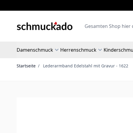
Zum Inhalt springen
Search
Damenschmuck
Herrenschmuck
Kinderschm
Startseite
/
Lederarmband Edelstahl mit Gravur - 1622