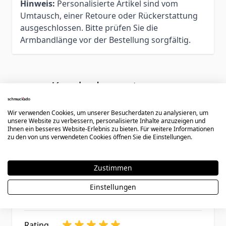
Hinweis:
Personalisierte Artikel sind vom
Umtausch, einer Retoure oder Rückerstattung
ausgeschlossen. Bitte prüfen Sie die
Armbandlänge vor der Bestellung sorgfältig.
Kundenbewertungen
Wir verwenden Cookies, um unserer Besucherdaten zu analysieren, um
unsere Website zu verbessern, personalisierte Inhalte anzuzeigen und
Ihnen ein besseres Website-Erlebnis zu bieten. Für weitere Informationen
Rating
zu den von uns verwendeten Cookies öffnen Sie die Einstellungen.
Lederarmband als Geschenk
17. September 2019
Bewertung von
Lilli
17.09.19
Zustimmen
mein Freund hat sich sehr gefreut. Vielen
Einstellungen
Dank für die schnelle Lieferung.
Rating