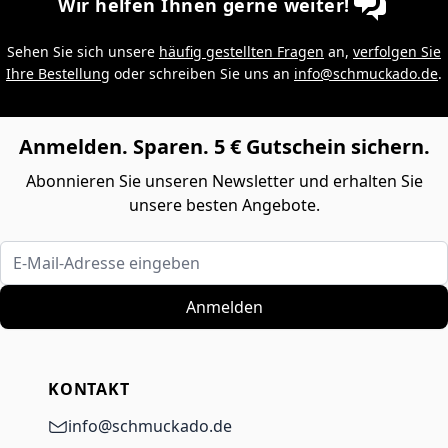
Wir helfen Ihnen gerne weiter!
Sehen Sie sich unsere
häufig gestellten Fragen
an,
verfolgen Sie
Ihre Bestellung
oder schreiben Sie uns an
info@schmuckado.de
.
Anmelden. Sparen. 5 € Gutschein sichern.
Abonnieren Sie unseren Newsletter und erhalten Sie
unsere besten Angebote.
E-Mail-Adresse eingeben
Anmelden
KONTAKT
info@schmuckado.de