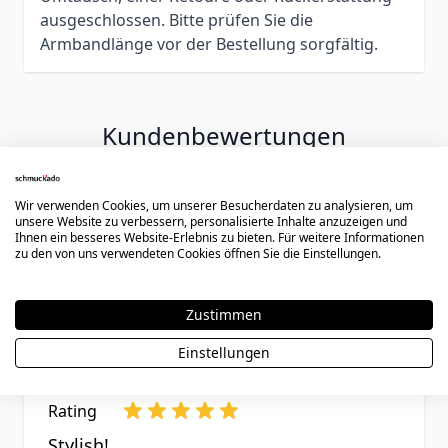
ausgeschlossen. Bitte prüfen Sie die
Armbandlänge vor der Bestellung sorgfältig.
Kundenbewertungen
Wir verwenden Cookies, um unserer Besucherdaten zu analysieren, um
unsere Website zu verbessern, personalisierte Inhalte anzuzeigen und
Rating
Ihnen ein besseres Website-Erlebnis zu bieten. Für weitere Informationen
zu den von uns verwendeten Cookies öffnen Sie die Einstellungen.
Vielen herzlichen Dank
1. Oktober 2019
Bewertung von
Arthur
01.10.19
Zustimmen
Top Qualität, das Leder ist weich. Die
Lieferung erfolgte innerhalb einer Woche.
Einstellungen
Rating
Stylish!