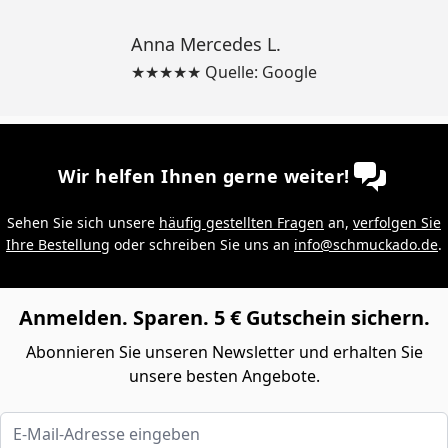
Anna Mercedes L.
★★★★★ Quelle: Google
Wir helfen Ihnen gerne weiter!
Sehen Sie sich unsere
häufig gestellten Fragen
an,
verfolgen Sie
Ihre Bestellung
oder schreiben Sie uns an
info@schmuckado.de
.
Anmelden. Sparen. 5 € Gutschein sichern.
Abonnieren Sie unseren Newsletter und erhalten Sie
unsere besten Angebote.
E-Mail-Adresse eingeben