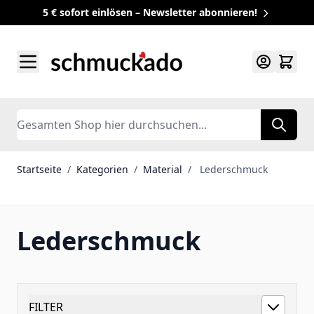
5 € sofort einlösen – Newsletter abonnieren!
Zum Inhalt springen
Search
Startseite
/
Kategorien
/
Material
/
Lederschmuck
Lederschmuck
FILTER